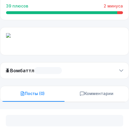
39
плюсов
2
минуса
🪲
Вомбаттл
Посты (
0
)
Комментарии