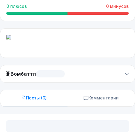
0
плюсов
0
минусов
🪲
Вомбаттл
Посты (
0
)
Комментарии