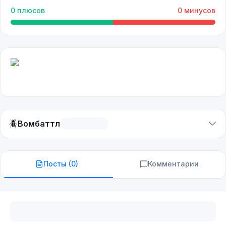
0
плюсов
0
минусов
🪲
Вомбаттл
Посты (
0
)
Комментарии