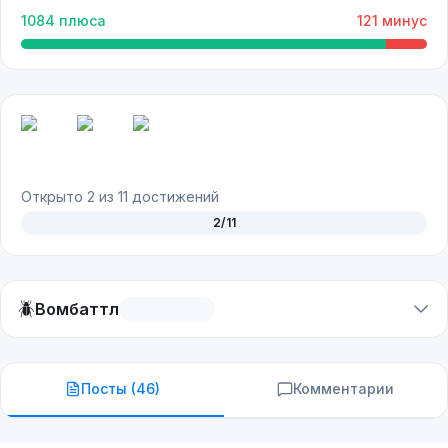
1084
плюса
121
минус
Открыто
2
из
11
достижений
2
/
11
🪲
Вомбаттл
Посты (
46
)
Комментарии