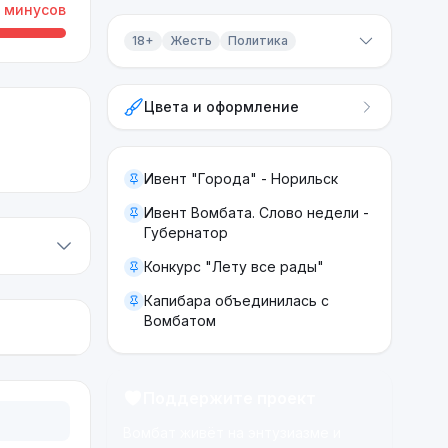
минусов
18+
Жесть
Политика
Контент 18+
Цвета и оформление
Жесть
Политика
Ивент "Города" - Норильск
Ивент Вомбата. Слово недели -
Губернатор
Конкурс "Лету все рады"
Капибара объединилась с
Вомбатом
Поддержите проект
Вомбат живёт на энтузиазме и