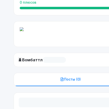
0
плюсов
🪲
Вомбаттл
Посты (
0
)