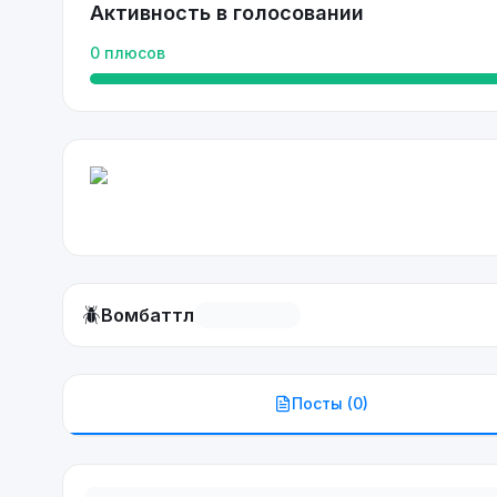
Активность в голосовании
0
плюсов
🪲
Вомбаттл
Посты (
0
)