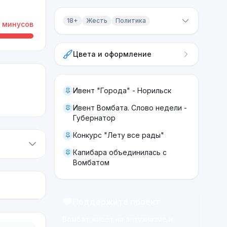
18+
Жесть
Политика
минусов
Контент 18+
Цвета и оформление
Жесть
Политика
Ивент "Города" - Норильск
Ивент Вомбата. Слово недели -
Губернатор
Конкурс "Лету все рады"
Капибара объединилась с
Вомбатом
Поддержите проект
Вомбат живёт на энтузиазме и