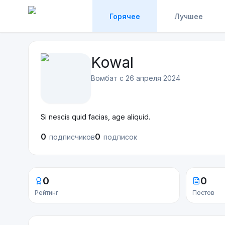
Горячее
Лучшее
Kowal
Вомбат с
26 апреля 2024
Si nescis quid facias, age aliquid.
0
0
подписчиков
подписок
0
0
Рейтинг
Постов