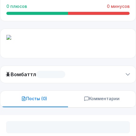
0
плюсов
0
минусов
🪲
Вомбаттл
Посты (
0
)
Комментарии