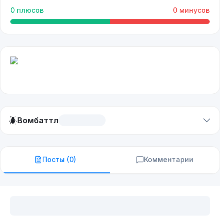
0
плюсов
0
минусов
🪲
Вомбаттл
Посты (
0
)
Комментарии