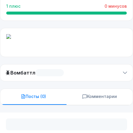
1
плюс
0
минусов
🪲
Вомбаттл
Посты (
0
)
Комментарии