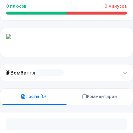
0
плюсов
0
минусов
🪲
Вомбаттл
Посты (
0
)
Комментарии