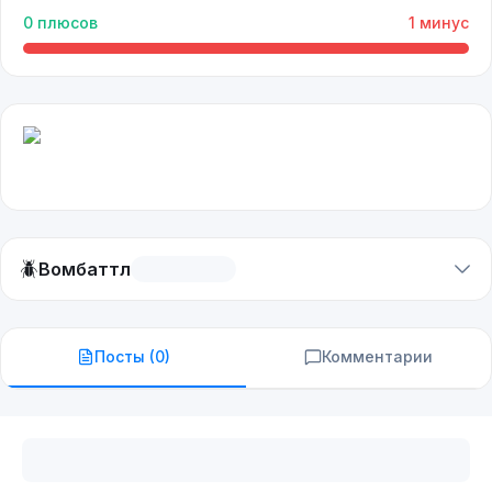
0
плюсов
1
минус
🪲
Вомбаттл
Посты (
0
)
Комментарии