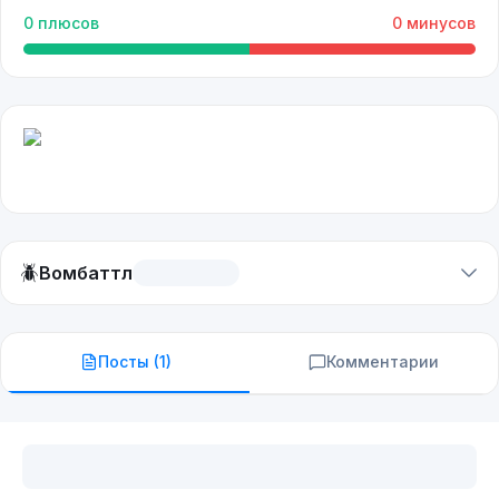
0
плюсов
0
минусов
🪲
Вомбаттл
Посты (
1
)
Комментарии