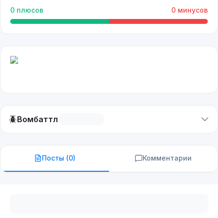
0
плюсов
0
минусов
🪲
Вомбаттл
Посты (
0
)
Комментарии