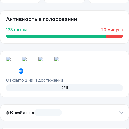
Активность в голосовании
133
плюса
23
минуса
×
3
Открыто
2
из
11
достижений
2
/
11
🪲
Вомбаттл