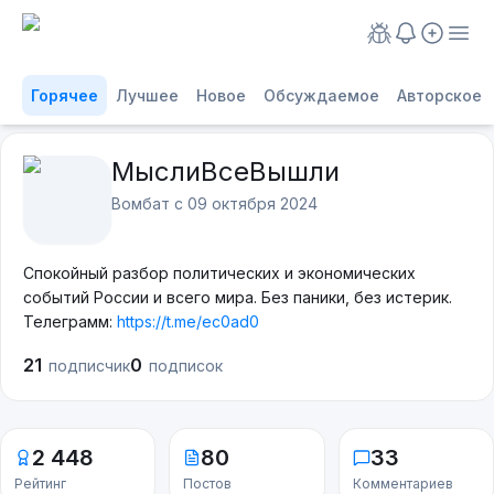
Горячее
Лучшее
Новое
Обсуждаемое
Авторское
МыслиВсеВышли
Вомбат с
09 октября 2024
Спокойный разбор политических и экономических
событий России и всего мира. Без паники, без истерик.
Телеграмм:
https://t.me/ec0ad0
21
0
подписчик
подписок
2 448
80
33
Рейтинг
Постов
Комментариев