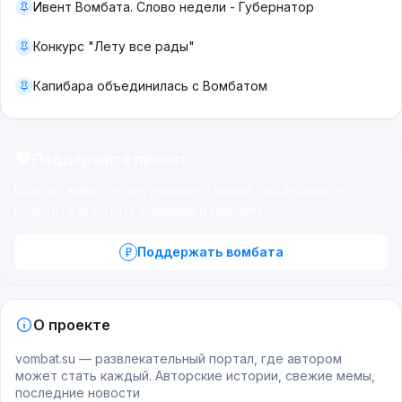
Ивент Вомбата. Слово недели - Губернатор
Конкурс "Лету все рады"
Капибара объединилась с Вомбатом
Поддержите проект
Вомбат живёт на энтузиазме и вашей поддержке —
помогите оплатить серверы и рекламу.
Поддержать вомбата
О проекте
vombat.su — развлекательный портал, где автором
может стать каждый. Авторские истории, свежие мемы,
последние новости