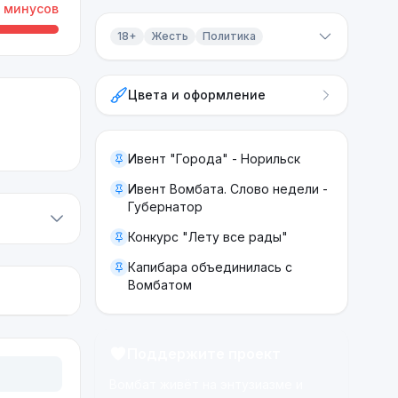
минусов
18+
Жесть
Политика
Контент 18+
Цвета и оформление
Жесть
Политика
Ивент "Города" - Норильск
Ивент Вомбата. Слово недели -
Губернатор
Конкурс "Лету все рады"
Капибара объединилась с
Вомбатом
Поддержите проект
Вомбат живёт на энтузиазме и