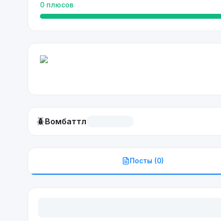
0
плюсов
🪲
Вомбаттл
Посты (
0
)