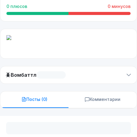
0
плюсов
0
минусов
🪲
Вомбаттл
Посты (
0
)
Комментарии