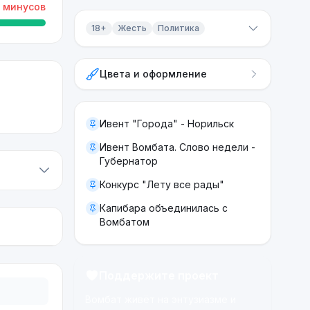
минусов
18+
Жесть
Политика
Контент 18+
Цвета и оформление
Жесть
Политика
Ивент "Города" - Норильск
Ивент Вомбата. Слово недели -
Губернатор
Конкурс "Лету все рады"
Капибара объединилась с
Вомбатом
Поддержите проект
Вомбат живёт на энтузиазме и