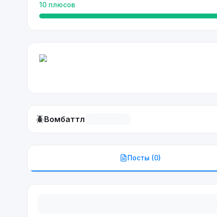
10
плюсов
🪲
Вомбаттл
Посты (
0
)