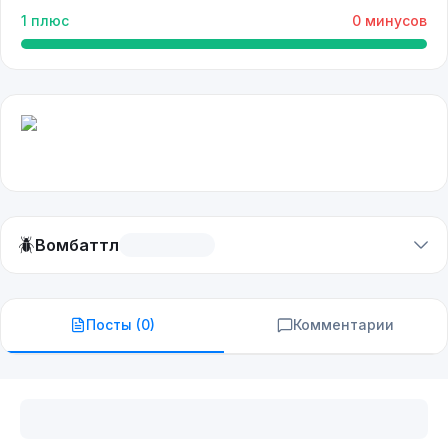
1
плюс
0
минусов
🪲
Вомбаттл
Посты (
0
)
Комментарии