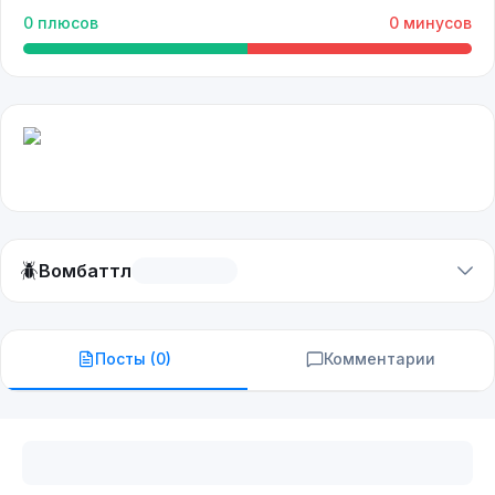
0
плюсов
0
минусов
🪲
Вомбаттл
Посты (
0
)
Комментарии