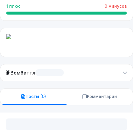
1
плюс
0
минусов
🪲
Вомбаттл
Посты (
0
)
Комментарии