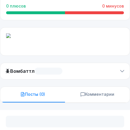
0
плюсов
0
минусов
🪲
Вомбаттл
Посты (
0
)
Комментарии