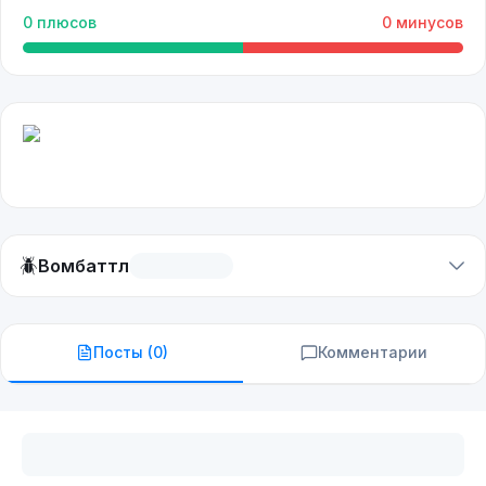
0
плюсов
0
минусов
🪲
Вомбаттл
Посты (
0
)
Комментарии