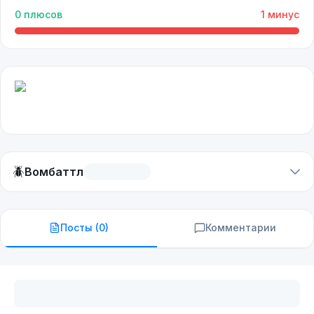
0
плюсов
1
минус
🪲
Вомбаттл
Посты (
0
)
Комментарии