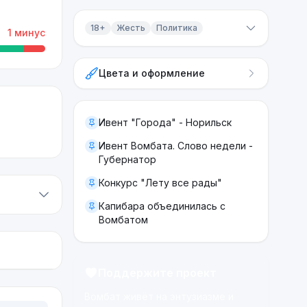
18+
Жесть
Политика
1
минус
Контент 18+
Цвета и оформление
Жесть
Политика
Ивент "Города" - Норильск
Ивент Вомбата. Слово недели -
Губернатор
Конкурс "Лету все рады"
Капибара объединилась с
Вомбатом
Поддержите проект
Вомбат живёт на энтузиазме и