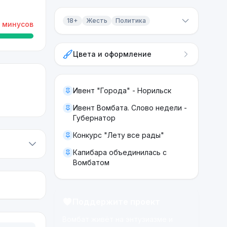
18+
Жесть
Политика
минусов
Контент 18+
Цвета и оформление
Жесть
Политика
Ивент "Города" - Норильск
Ивент Вомбата. Слово недели -
Губернатор
Конкурс "Лету все рады"
Капибара объединилась с
Вомбатом
Поддержите проект
Вомбат живёт на энтузиазме и