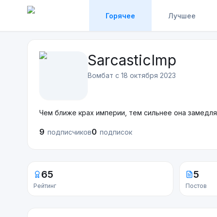
Горячее
Лучшее
SarcasticImp
Вомбат с
18 октября 2023
Чем ближе крах империи, тем сильнее она замедля
9
0
подписчиков
подписок
65
5
Рейтинг
Постов