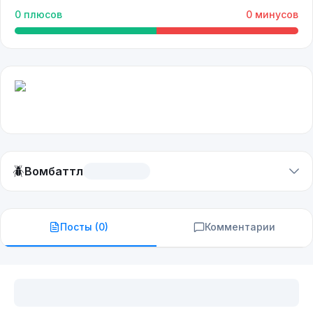
0
плюсов
0
минусов
🪲
Вомбаттл
Посты (
0
)
Комментарии