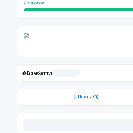
8
плюсов
🪲
Вомбаттл
Посты (
0
)