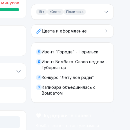
минусов
18+
Жесть
Политика
Контент 18+
Цвета и оформление
Жесть
Политика
Ивент "Города" - Норильск
Ивент Вомбата. Слово недели -
Губернатор
Конкурс "Лету все рады"
Капибара объединилась с
Вомбатом
Поддержите проект
Вомбат живёт на энтузиазме и