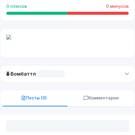
0
плюсов
0
минусов
🪲
Вомбаттл
Посты (
0
)
Комментарии