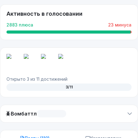
Активность в голосовании
2883
плюса
23
минуса
Открыто
3
из
11
достижений
3
/
11
🪲
Вомбаттл