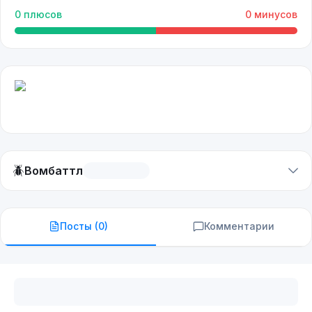
0
плюсов
0
минусов
🪲
Вомбаттл
Посты (
0
)
Комментарии