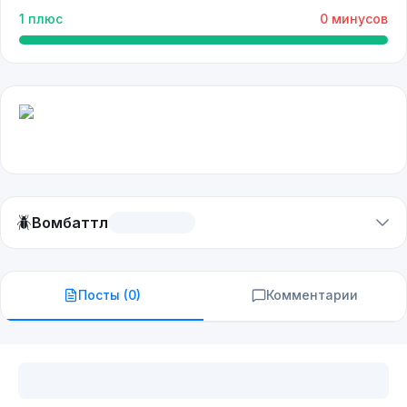
1
плюс
0
минусов
🪲
Вомбаттл
Посты (
0
)
Комментарии