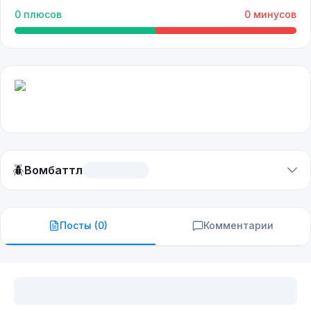
0
плюсов
0
минусов
🪲
Вомбаттл
Посты (
0
)
Комментарии