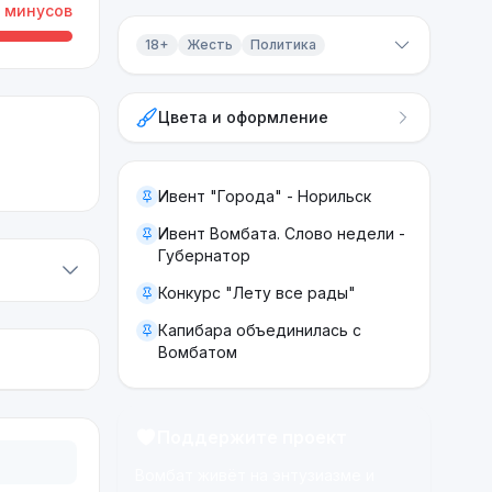
минусов
18+
Жесть
Политика
Контент 18+
Цвета и оформление
Жесть
Политика
Ивент "Города" - Норильск
Ивент Вомбата. Слово недели -
Губернатор
Конкурс "Лету все рады"
Капибара объединилась с
Вомбатом
Поддержите проект
Вомбат живёт на энтузиазме и