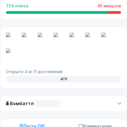
724
плюса
95
минусов
Открыто
4
из
11
достижений
4
/
11
🪲
Вомбаттл
Посты (
18
)
Комментарии