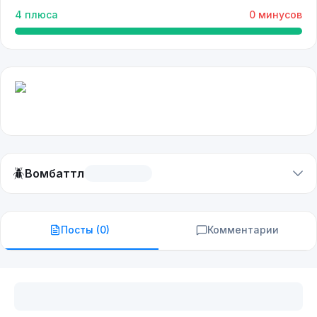
4
плюса
0
минусов
🪲
Вомбаттл
Посты (
0
)
Комментарии