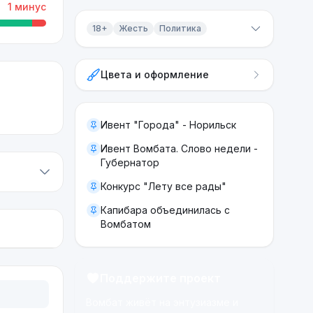
1
минус
18+
Жесть
Политика
Контент 18+
Цвета и оформление
Жесть
Политика
Ивент "Города" - Норильск
Ивент Вомбата. Слово недели -
Губернатор
Конкурс "Лету все рады"
Капибара объединилась с
Вомбатом
Поддержите проект
Вомбат живёт на энтузиазме и