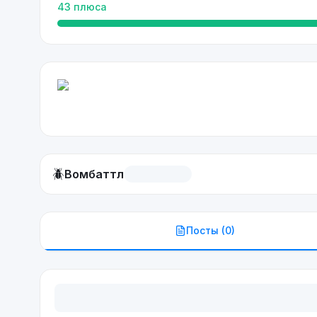
43
плюса
🪲
Вомбаттл
Посты (
0
)