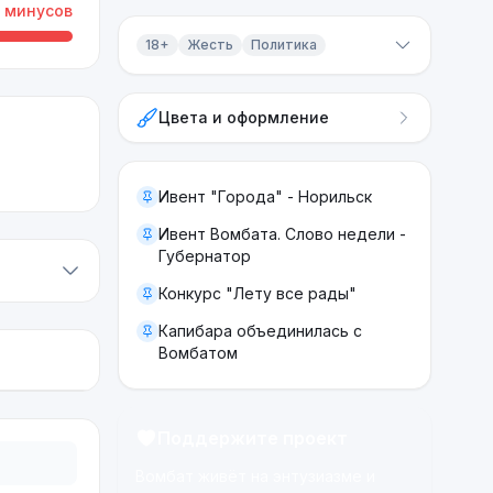
минусов
18+
Жесть
Политика
Контент 18+
Цвета и оформление
Жесть
Политика
Ивент "Города" - Норильск
Ивент Вомбата. Слово недели -
Губернатор
Конкурс "Лету все рады"
Капибара объединилась с
Вомбатом
Поддержите проект
Вомбат живёт на энтузиазме и