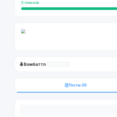
0
плюсов
🪲
Вомбаттл
Посты (
0
)