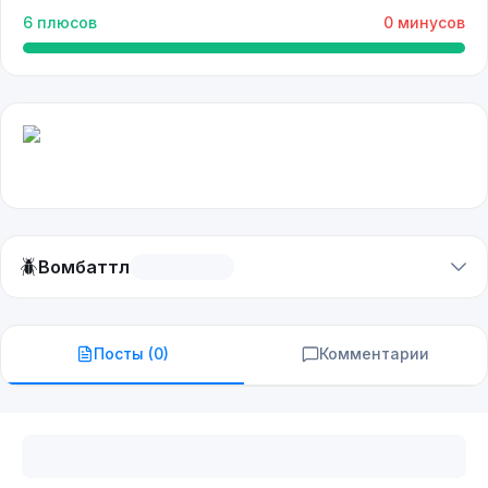
6
плюсов
0
минусов
🪲
Вомбаттл
Посты (
0
)
Комментарии