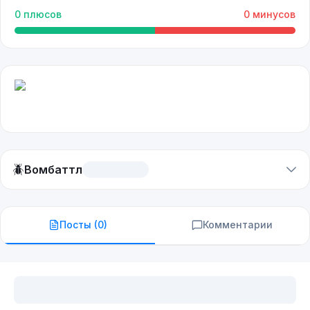
0
плюсов
0
минусов
🪲
Вомбаттл
Посты (
0
)
Комментарии