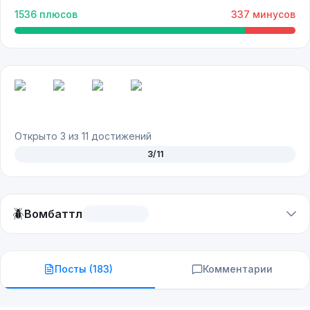
1536
плюсов
337
минусов
Открыто
3
из
11
достижений
3
/
11
🪲
Вомбаттл
Посты (
183
)
Комментарии