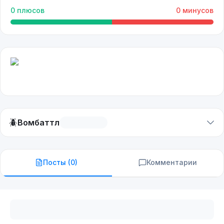
0
плюсов
0
минусов
🪲
Вомбаттл
Посты (
0
)
Комментарии