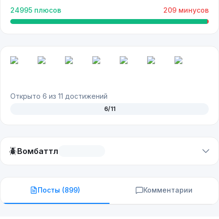
24995
плюсов
209
минусов
Открыто
6
из
11
достижений
6
/
11
🪲
Вомбаттл
Посты (
899
)
Комментарии