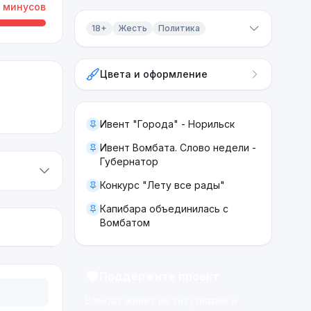
минусов
18+
Жесть
Политика
Контент 18+
Цвета и оформление
Жесть
Политика
Ивент "Города" - Норильск
Ивент Вомбата. Слово недели -
Губернатор
Конкурс "Лету все рады"
Капибара объединилась с
Вомбатом
Поддержите проект
Вомбат живёт на энтузиазме и