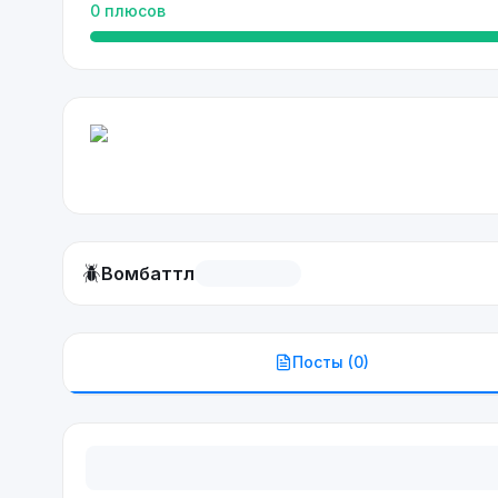
0
плюсов
🪲
Вомбаттл
Посты (
0
)