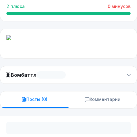
2
плюса
0
минусов
🪲
Вомбаттл
Посты (
0
)
Комментарии