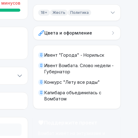
минусов
18+
Жесть
Политика
Контент 18+
Цвета и оформление
Жесть
Политика
Ивент "Города" - Норильск
Ивент Вомбата. Слово недели -
Губернатор
Конкурс "Лету все рады"
Капибара объединилась с
Вомбатом
Поддержите проект
Вомбат живёт на энтузиазме и