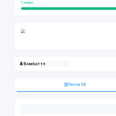
1
плюс
🪲
Вомбаттл
Посты (
0
)