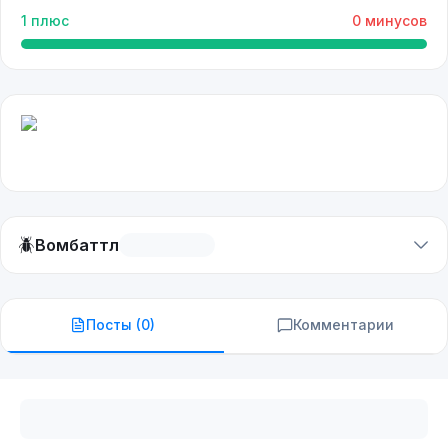
1
плюс
0
минусов
🪲
Вомбаттл
Посты (
0
)
Комментарии