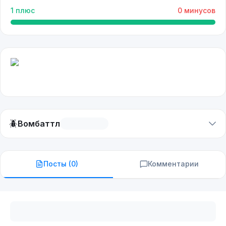
1
плюс
0
минусов
🪲
Вомбаттл
Посты (
0
)
Комментарии