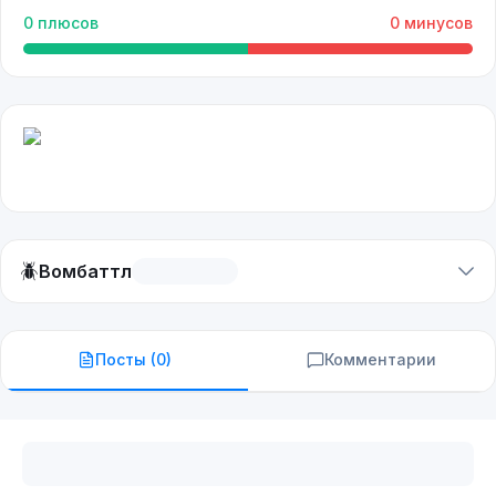
0
плюсов
0
минусов
🪲
Вомбаттл
Посты (
0
)
Комментарии