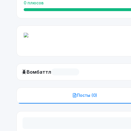
0
плюсов
🪲
Вомбаттл
Посты (
0
)