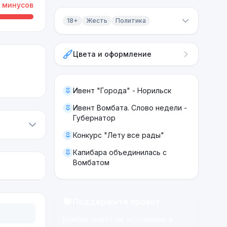
минусов
18+
Жесть
Политика
Контент 18+
Цвета и оформление
Жесть
Политика
Ивент "Города" - Норильск
Ивент Вомбата. Слово недели -
Губернатор
Конкурс "Лету все рады"
Капибара объединилась с
Вомбатом
Поддержите проект
Вомбат живёт на энтузиазме и