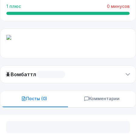
1
плюс
0
минусов
🪲
Вомбаттл
Посты (
0
)
Комментарии